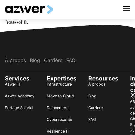
Youssef B.
À propos
Blog
Carrière
FAQ
Services
Expertises
Resources
I
d
Azwer IT
Infrastructure
À propos
c
Azwer Academy
Move to Cloud
Blog
66
av
Portage Salarial
Datacenters
Carrière
de
C
Cybersécurité
FAQ
El
75
Résilience IT