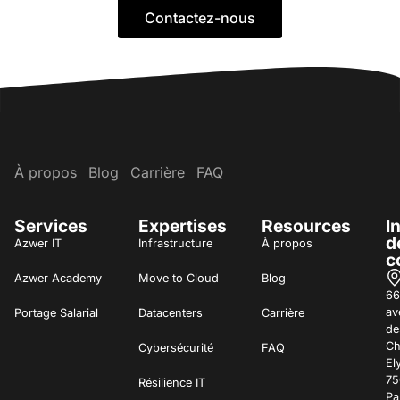
Contactez-nous
À propos
Blog
Carrière
FAQ
Services
Expertises
Resources
I
d
Azwer IT
Infrastructure
À propos
c
Azwer Academy
Move to Cloud
Blog
66
av
Portage Salarial
Datacenters
Carrière
de
C
Cybersécurité
FAQ
El
75
Résilience IT
Pa