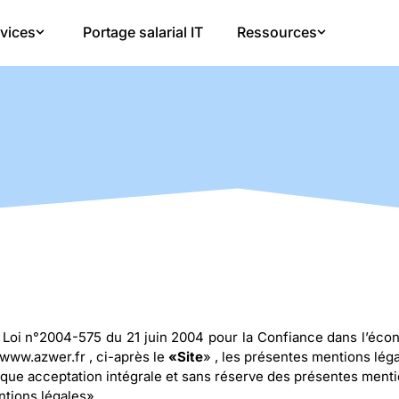
vices
Portage salarial IT
Ressources
a Loi n°2004-575 du 21 juin 2004 pour la Confiance dans l’écono
e www.azwer.fr , ci-après le
«Site
» , les présentes mentions léga
mplique acceptation intégrale et sans réserve des présentes menti
ntions légales».