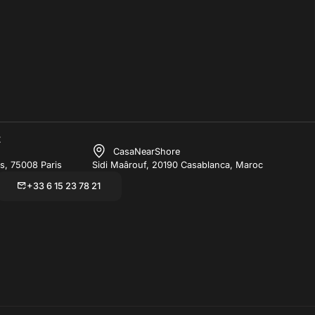
t
CasaNearShore
s, 75008 Paris
Sidi Maârouf, 20190 Casablanca, Maroc
+33 6 15 23 78 21