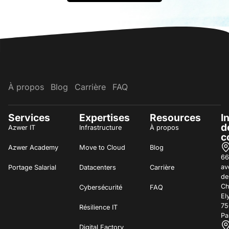
À propos
Blog
Carrière
FAQ
Services
Expertises
Resources
I
d
Azwer IT
Infrastructure
À propos
c
Azwer Academy
Move to Cloud
Blog
66
av
Portage Salarial
Datacenters
Carrière
de
C
Cybersécurité
FAQ
El
75
Résilience IT
Pa
Digital Factory