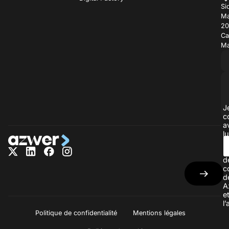
Si
Ma
20
Ca
Ma
J
c
a
lu
la
p
d
c
d
A
e
l
Politique de confidentialité
Mentions légales