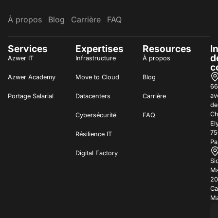
À propos
Blog
Carrière
FAQ
Services
Expertises
Resources
I
d
Azwer IT
Infrastructure
À propos
c
Azwer Academy
Move to Cloud
Blog
66
av
Portage Salarial
Datacenters
Carrière
de
C
Cybersécurité
FAQ
El
75
Résilience IT
Pa
Digital Factory
Si
Ma
20
Ca
Ma