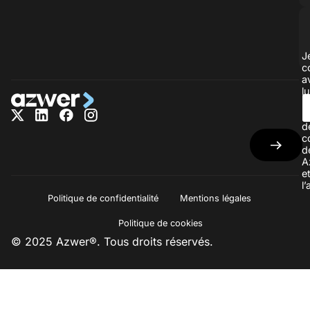
J
c
a
lu
la
p
d
c
d
A
e
l
Politique de confidentialité
Mentions légales
Politique de cookies
© 2025 Azwer®. Tous droits réservés.