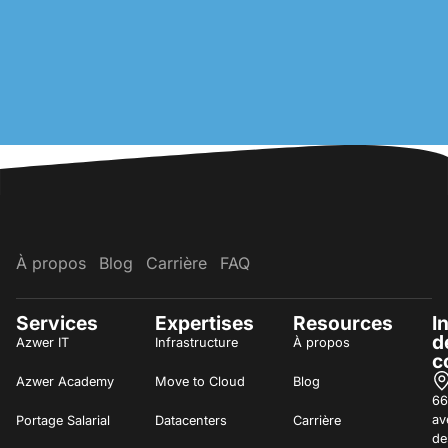
À propos
Blog
Carrière
FAQ
Services
Expertises
Resources
I
d
Azwer IT
Infrastructure
À propos
c
Azwer Academy
Move to Cloud
Blog
66
av
Portage Salarial
Datacenters
Carrière
de