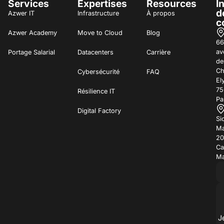
Services
Expertises
Resources
I
d
Azwer IT
Infrastructure
À propos
c
Azwer Academy
Move to Cloud
Blog
66
av
Portage Salarial
Datacenters
Carrière
de
C
Cybersécurité
FAQ
El
75
Résilience IT
Pa
Digital Factory
Si
Ma
20
Ca
Ma
J