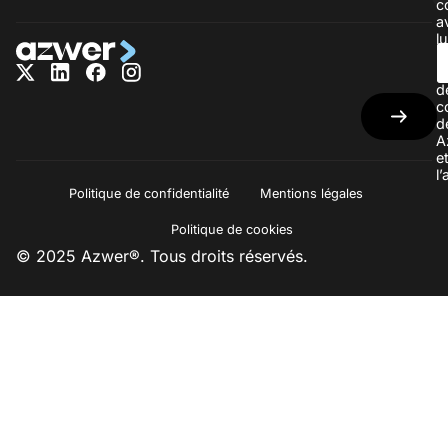
c
a
lu
la
p
d
c
d
A
e
l
Politique de confidentialité
Mentions légales
Politique de cookies
© 2025 Azwer®. Tous droits réservés.