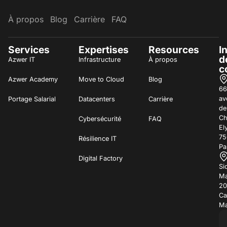
À propos
Blog
Carrière
FAQ
Services
Expertises
Resources
I
d
Azwer IT
Infrastructure
À propos
c
Azwer Academy
Move to Cloud
Blog
66
av
Portage Salarial
Datacenters
Carrière
de
C
Cybersécurité
FAQ
El
75
Résilience IT
Pa
Digital Factory
Si
Ma
20
Ca
Ma