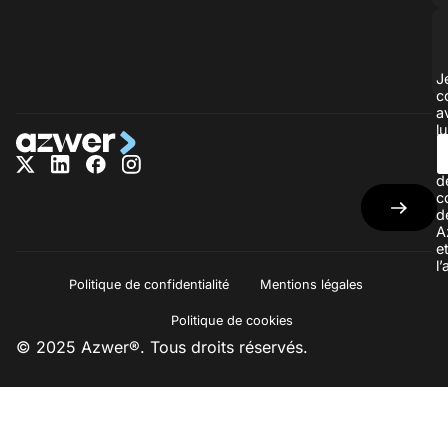
J
c
a
lu
la
p
d
c
d
A
e
l
Politique de confidentialité
Mentions légales
Politique de cookies
© 2025 Azwer®. Tous droits réservés.