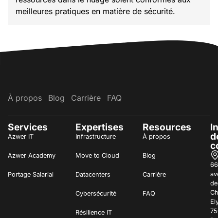
meilleures pratiques en matière de sécurité.
À propos
Blog
Carrière
FAQ
Services
Expertises
Resources
I
d
Azwer IT
Infrastructure
À propos
c
Azwer Academy
Move to Cloud
Blog
66
av
Portage Salarial
Datacenters
Carrière
de
C
Cybersécurité
FAQ
El
75
Résilience IT