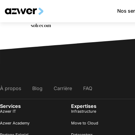
Nos ser
sofrecom
À propos
Blog
Carrière
FAQ
Services
Expertises
Azwer IT
Infrastructure
Azwer Academy
Move to Cloud
Portage Salarial
Datacenters