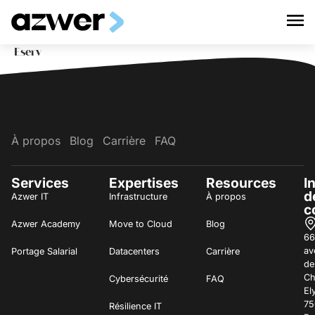
Eserv
À propos
Blog
Carrière
FAQ
Services
Expertises
Resources
I
d
Azwer IT
Infrastructure
À propos
c
Azwer Academy
Move to Cloud
Blog
66
av
Portage Salarial
Datacenters
Carrière
de
C
Cybersécurité
FAQ
El
75
Résilience IT