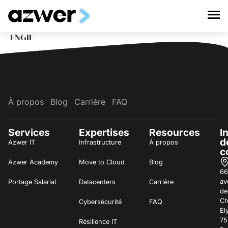
ENGIE
À propos
Blog
Carrière
FAQ
Services
Expertises
Resources
I
d
Azwer IT
Infrastructure
À propos
c
Azwer Academy
Move to Cloud
Blog
66
av
Portage Salarial
Datacenters
Carrière
de
C
Cybersécurité
FAQ
El
75
Résilience IT