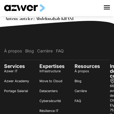
Auteur/autrice :
Abdelouahab KIFANI
À propos
Blog
Carrière
FAQ
Services
Expertises
Resources
I
d
Azwer IT
Infrastructure
À propos
c
Azwer Academy
Move to Cloud
Blog
66
av
Portage Salarial
Datacenters
Carrière
de
C
Cybersécurité
FAQ
El
75
Résilience IT