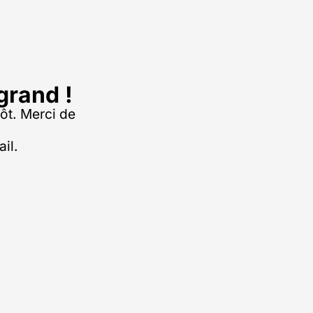
grand !
tôt. Merci de
il.